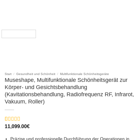
Start
/
Gesundheit und Schönheit
/
Multifunktionale Schönheitsgeräte
Museshape, Multifunktionale Schönheitsgerät zur
Körper- und Gesichtsbehandlung
(Kavitationsbehandlung, Radiofrequenz RF, Infrarot,
Vakuum, Roller)
Bewertet
3
11,099.00
€
mit
5
von 5,
basierend
Präzise und professionelle Durchführung der Operationen in