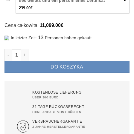
des Geräts und ein persönliches Zertifikat
239.00
€
Cena całkowita:
11,099.00
€
13
In letzter Zeit:
Personen haben gekauft
Museshape, Multifunktionale Schönheitsgerät zur Körper- und 
DO KOSZYKA
KOSTENLOSE LIEFERUNG
ÜBER 300 EURO
31 TAGE RÜCKGABERECHT
OHNE ANGABE VON GRÜNDEN
VERBRAUCHERGARANTIE
2 JAHRE HERSTELLERGARANTIE