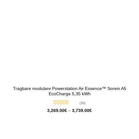
Tragbare modulare Powerstation Air Essence™ Sorein A5
EcoCharge 5,35 kWh
(20)
Bewertet
Preisspanne:
3,269.00
€
–
3,739.00
€
3,269.00€
mit
5
von 5
bis
3,739.00€