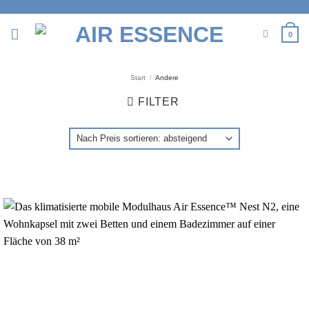
Zum
Inhalt
0
springen
Start
/
Andere
FILTER