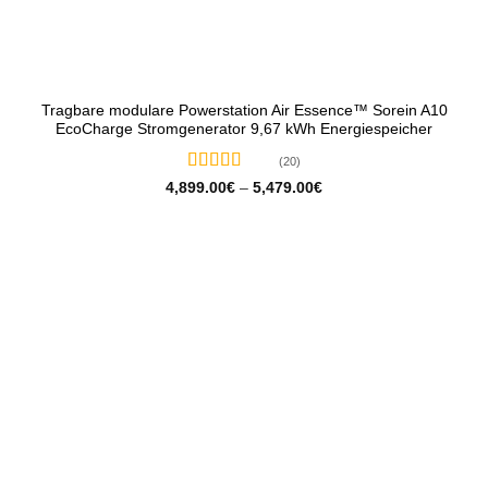
Tragbare modulare Powerstation Air Essence™ Sorein A10
EcoCharge Stromgenerator 9,67 kWh Energiespeicher
(20)
Bewertet
Preisspanne:
4,899.00
€
–
5,479.00
€
4,899.00€
mit
5
von 5
bis
5,479.00€