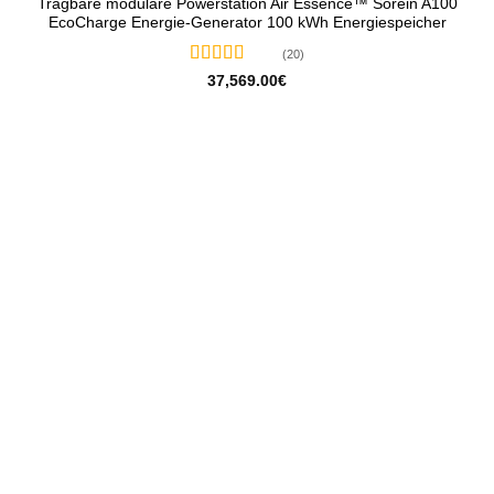
Tragbare modulare Powerstation Air Essence™ Sorein A100
EcoCharge Energie-Generator 100 kWh Energiespeicher
(20)
Bewertet
37,569.00
€
mit
5
von 5