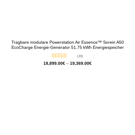
Tragbare modulare Powerstation Air Essence™ Sorein A50
EcoCharge Energie-Generator 51,75 kWh Energiespeicher
(20)
Bewertet
Preisspanne:
18,899.00
€
–
19,369.00
€
18,899.00€
mit
5
von 5
bis
19,369.00€