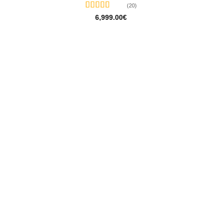
(20)
Bewertet
6,999.00
€
mit
5
von 5