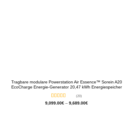
Tragbare modulare Powerstation Air Essence™ Sorein A20
EcoCharge Energie-Generator 20,47 kWh Energiespeicher
(20)
Bewertet
Preisspanne:
9,099.00
€
–
9,689.00
€
9,099.00€
mit
5
von 5
bis
9,689.00€