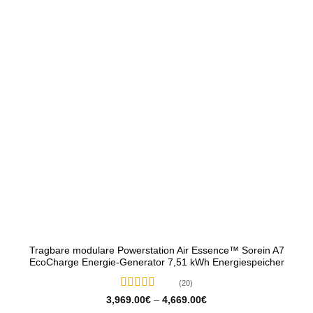
Tragbare modulare Powerstation Air Essence™ Sorein A7
EcoCharge Energie-Generator 7,51 kWh Energiespeicher
(20)
Bewertet
Preisspanne:
3,969.00
€
–
4,669.00
€
3,969.00€
mit
5
von 5