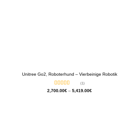
Unitree Go2, Roboterhund – Vierbeinige Robotik
(1)
Bewertet
Preisspanne:
2,700.00
€
–
5,419.00
€
2,700.00€
mit
5
von 5
bis
5,419.00€