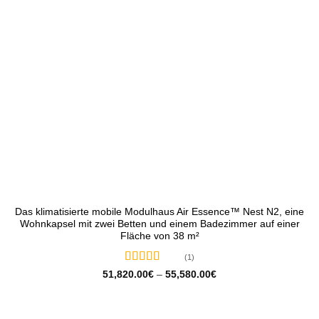
Das klimatisierte mobile Modulhaus Air Essence™ Nest N2, eine
Wohnkapsel mit zwei Betten und einem Badezimmer auf einer
Fläche von 38 m²
(1)
Bewertet
Preisspanne:
51,820.00
€
–
55,580.00
€
51,820.00€
mit
5
von 5
bis
55,580.00€