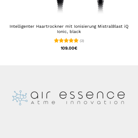
Intelligenter Haartrockner mit Ionisierung MistralBlast iQ
Ionic, black
(2)
Bewertet
109.00
€
mit
5
von
5