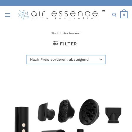
Zum
Inhalt
0
springen
Start
/
Haartrockner
FILTER