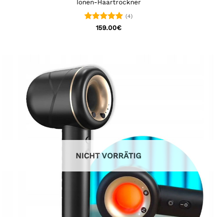
Ionen-Haartrockner
(4)
Bewertet
159.00
€
mit
5
von
5
NICHT VORRÄTIG