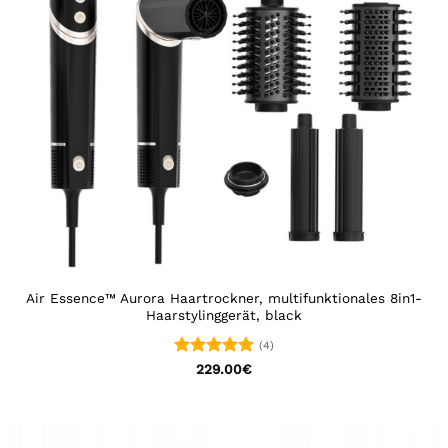
Air Essence™ Aurora Haartrockner, multifunktionales 8in1-
Haarstylinggerät, black
(4)
Bewertet
229.00
€
mit
5
von
5