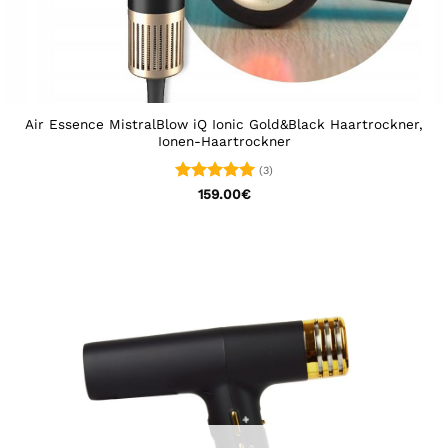
Air Essence MistralBlow iQ Ionic Gold&Black Haartrockner,
Ionen-Haartrockner
(3)
Bewertet
159.00
€
mit
5
von
5