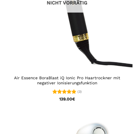
NICHT VORRÄTIG
Air Essence BoraBlast iQ Ionic Pro Haartrockner mit
negativer Ionisierungsfunktion
(3)
Bewertet
139.00
€
mit
5
von
5