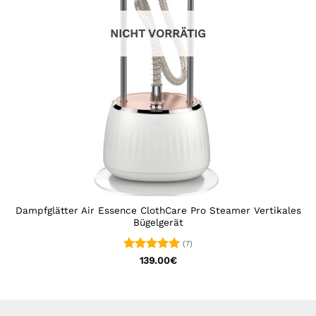
NICHT VORRÄTIG
Dampfglätter Air Essence ClothCare Pro Steamer Vertikales
Bügelgerät
(7)
Bewertet
139.00
€
mit
5
von
5