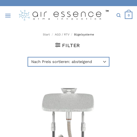
Zum
Inhalt
0
springen
Start
/
AGD / RTV
/
Bügelsysteme
FILTER