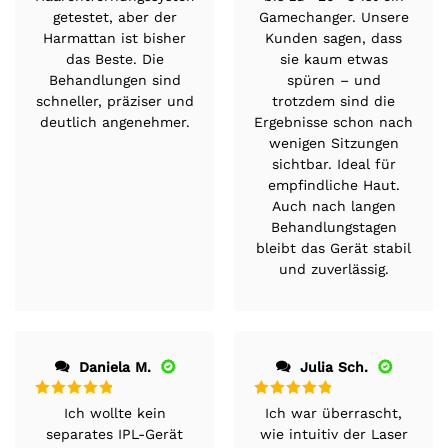
Harmattan ist bisher
Kunden sagen, dass
das Beste. Die
sie kaum etwas
Behandlungen sind
spüren – und
schneller, präziser und
trotzdem sind die
deutlich angenehmer.
Ergebnisse schon nach
wenigen Sitzungen
sichtbar. Ideal für
empfindliche Haut.
Auch nach langen
Behandlungstagen
bleibt das Gerät stabil
und zuverlässig.
Daniela M.
Julia Sch.
Bewertet
Bewertet
Ich wollte kein
Ich war überrascht,
mit
5
von 5
mit
5
von 5
separates IPL-Gerät
wie intuitiv der Laser
mehr, also war der
zu bedienen ist. Das