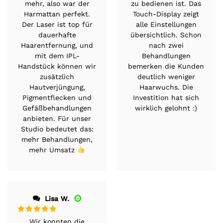
Harmattan perfekt.
Touch-Display zeigt
Der Laser ist top für
alle Einstellungen
dauerhafte
übersichtlich. Schon
Haarentfernung, und
nach zwei
mit dem IPL-
Behandlungen
Handstück können wir
bemerken die Kunden
zusätzlich
deutlich weniger
Hautverjüngung,
Haarwuchs. Die
Pigmentflecken und
Investition hat sich
Gefäßbehandlungen
wirklich gelohnt :)
anbieten. Für unser
Studio bedeutet das:
mehr Behandlungen,
mehr Umsatz
Lisa W.
Bewertet
Wir konnten die
mit
5
von 5
Behandlungszeit pro