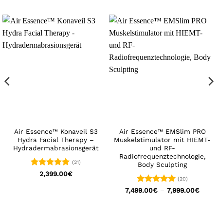
Air Essence™ Konaveil S3
Air Essence™ EMSlim PRO
Hydra Facial Therapy –
Muskelstimulator mit HIEMT-
Hydradermabrasionsgerät
und RF-
Radiofrequenztechnologie,
(21)
Body Sculpting
Bewertet
2,399.00
€
(20)
mit
5
von
5
Bewertet
Preis
7,499.00
€
–
7,999.00
€
7,499
mit
5
von
bis
5
7,999