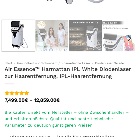
Start
/
Gesundheit und Schönheit
/
Kosmetische Laser
/
Diodenlaser Geräte
Air Essence™ Harmattan IPL White Diodenlaser
zur Haarentfernung, IPL-Haarentfernung
Preisspanne:
7,499.00
€
–
12,859.00
€
Bewertet
14
7,499.00€
mit
5
von
bis
5, basierend
Sie kaufen direkt vom Hersteller – ohne Zwischenhändler –
12,859.00€
auf
und erhalten höchste Qualität und beste technische
Kundenbewertungen
Parameter zu deutlich günstigeren Preisen.
Diodenlaser und IPL – jeweils für unterschiedliche