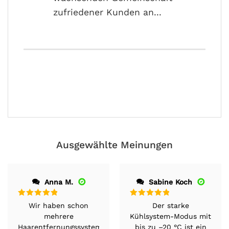
Ausgewählte Meinungen
Anna M.
Sabine Koch
Bewertet
Bewertet
Wir haben schon
Der starke
mit
5
von 5
mit
5
von 5
mehrere
Kühlsystem-Modus mit
Haarentfernungssysteme
bis zu –20 °C ist ein
getestet, aber der
Gamechanger. Unsere